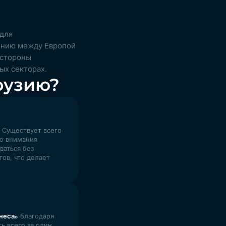
 для
ению между Европой
 стороны
ых секторах.
рузию?
 Существует всего
го внимания
ваться без
ов, что делает
неса»
благодаря
 всего за один