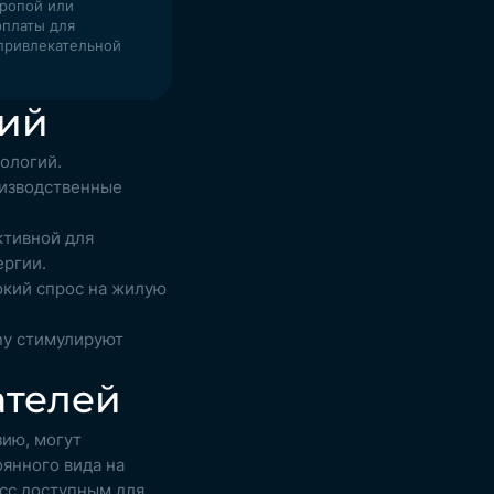
вропой или
рплаты для
привлекательной
ций
ологий.
оизводственные
ктивной для
ергии.
окий спрос на жилую
ny стимулируют
ателей
ию, могут
янного вида на
сс доступным для