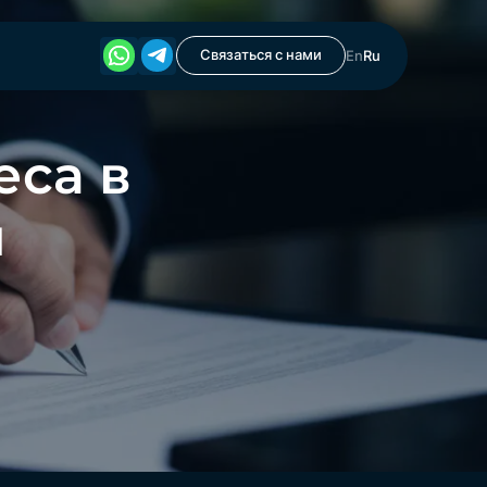
Связаться с нами
En
Ru
еса в
й