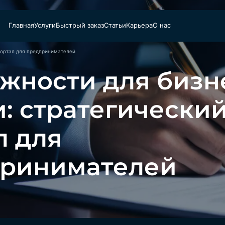
Главная
Услуги
Быстрый заказ
Статьи
Карьера
О нас
портал для предпринимателей
жности для бизн
и: стратегически
л для
ринимателей