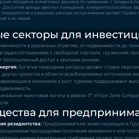
Грузии обходится значительно дешевле по сравнению с Западной Е
. Доступная аренда офисных помещений, конкурентоспособные за
 специалистов и разумные расходы на проживание делают Грузию 
ей и их семей.
е секторы для инвести
озможности в различных отраслях, от недвижимости до техн
годаря соглашениям о свободной торговле, грузинские пр
т беспошлинный доступ к крупным рынкам.
нергия:
Богатые природные ресурсы делают страну перспе
 других проектов в области возобновляемых источников эн
звивающаяся экономика и рост туризма поддерживают выс
едвижимость.
икальные налоговые льготы в рамках IT Virtual Zone Compa
сли.
ества для предприним
ия резидентства:
Предприниматели, инвестирующие в Груз
упрощенными процедурами получения временного или посто
ительно низкие капитальные требования делают этот проце