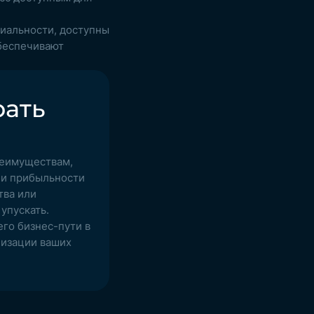
иальности, доступны
беспечивают
рать
реимуществам,
а и прибыльности
тва или
упускать.
его бизнес-пути в
лизации ваших