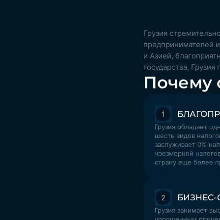
Грузия стремительно
предпринимателей и
и Азией, благоприят
государства, Грузия
Почему 
БЛАГОПР
1
Грузия обладает од
шесть видов налого
заслуживает 0% нал
чрезмерной налогов
страну еще более п
БИЗНЕС-
2
Грузия занимает вы
упрощенным процеду