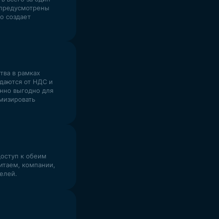
 предусмотрены
о создает
тва в рамках
даются от НДС и
енно выгодно для
мизировать
доступ к обеим
итаем, компании,
елей.