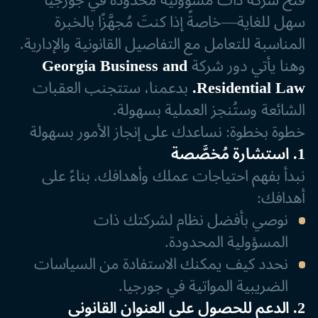
فتح شركة ذات مسؤولية محدودة في جورجيا
سهل للغاية—خاصةً إذا كنتَ مُجهَّزًا بالخبرة
المناسبة للتعامل مع التفاصيل القانونية والإدارية.
وهنا يأتي دور شركة
Georgia Business and
Residential Law.
بدعمنا، ستتجنب العقبات
الشائعة وستُنجز العملية بسهولة.
خطوة بخطوة: نساعدك على إنجاز الأمور بسهولة
1. استشارة مُخصَّصة
نبدأ بفهم احتياجات عملك وأهدافك. بناءً على
أهدافك:
نوصي بأفضل نظام لشركتك ذات
المسؤولية المحدودة.
نحدد كيف يمكنك الاستفادة من السياسات
الضريبية المواتية في جورجيا.
2. الدعم للحصول على العنوان القانوني