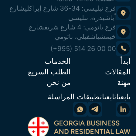
فرع تبليسي: 34-36 شارع إيراكلي
شارع
أباشيدزه، تبليسي
فرع باتومي: 4 شارع شريف
شارع
خيمشياشفيلي، باتومي
(+995) 514 26 00 00
ابدأ
الخدمات
المقالات
الطلب السريع
مهنة
من نحن
تابعناتابعنا
تطبيقات المراسلة